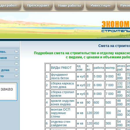
Смета на строите
тво.
Подробная смета на строительство и отделку каркасног
с видами, с ценами и объемами рабо
омов
ед
к-
итого
ит
ВИДЫ РАБОТ
работа
матер.
изм
во
раб
м
о дома
фундамент
40
7
то
1
м куб
8
5 000
9 000
лента бетон
000
0
сборка каркаса
132
1
2
м куб
22
6 000
7 000
стен дома
000
0
сборка стропил
48
4
3
м куб
6
8 000
7 000
кровли
000
0
кровля ондулин
48
4
4
м кв
90
600
500
конек ендова
000
0
монтаж ОСП
24
3
5
наружные
м кв
120
200
300
000
0
стены
отделка стен
54
3
6
м кв
120
450
300
сайдингом
000
0