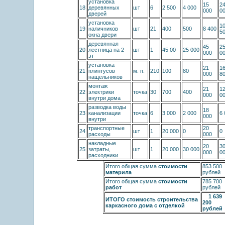
установка
15
2
18
деревянных
шт
6
2 500
4 000
000
0
дверей
установка
1
19
наличников
шт
21
400
500
8 400
5
окна двери
деревянная
45
2
20
лестница на 2
шт
1
45 00
25 000
000
0
эт
установка
21
1
21
плинтусов
м. п.
210
100
80
000
8
нащельников
монтаж
21
1
22
электрики
точка
30
700
400
000
0
внутри дома
разводка воды
18
23
канализации
точка
6
3 000
2 000
6 
000
внутри
транспортные
20
24
шт
1
20 000
0
0
расходы
000
накладные
20
3
25
затраты,
шт
1
20 000
30 000
000
0
расходники
Итого общая сумма
стоимости
853 500
материла
рублей
Итого общая сумма
стоимости
785 700
работ
рублей
1 639
ИТОГО стоимость строительства
200
каркасного дома с отделкой
рублей