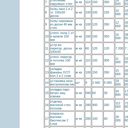
утепление
16
3
7
м кв
110
150
350
наружных стен
500
5
полы лаги 1 и 2
10
1
8
эт. 150х50
м кв
100
100
150
000
0
доска
полы черновые
12
3
9
из доски 40 мм
м кв
100
120
350
000
0
стен
утепл. пола 1 эт
16
3
10
и кровли 150
м кв
160
150
350
500
5
мм
устр-во
11
перегор. доска
м кв
60
120
120
7 200
7 
100х50
утепл. перегор.
11
3
12
и потолка 100
м кв
110
100
300
000
0
мм
укладка
15
3
13
фанеры ОСП
м кв
100
150
350
000
0
пол 1 и 2 этаж
установка окон
18
4
14
шт
9
2 000
5 000
металлопластик
000
0
укладка паро
34
1
15
ветро защ.
м кв
580
60
30
800
4
пленки
отделка
112
7
16
вагонкой стен
м кв
280
400
260
000
8
потолок
покраска
вагонки
28
1
17
м кв
280
100
60
биотексом 2
000
8
слоя