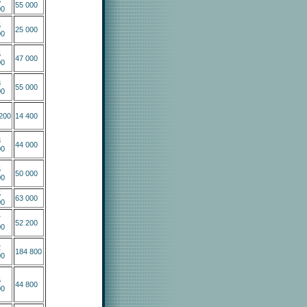
8
55 000
00
5
25 000
00
5
47 000
00
8
55 000
00
200
14 400
3
44 000
00
5
50 000
00
5
63 000
00
7
52 200
00
2
184 800
00
6
44 800
00