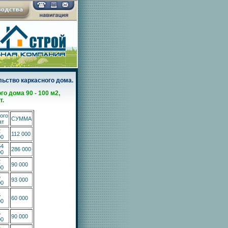
льство каркасного дома.
о дома 90 - 100 м2,
т.
ого
СУММА
ат
2
112 000
00
54
286 000
00
2
90 000
00
5
93 000
00
6
60 000
00
6
90 000
00