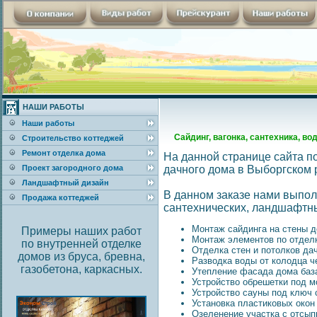
НАШИ РАБОТЫ
Наши работы
Сайдинг, вагонка, сантехника, во
Строительство коттеджей
Ремонт отделка дома
На данной странице сайта п
Проект загородного дома
дачного дома в Выборгском 
Ландшафтный дизайн
В данном заказе нами выпо
Продажа коттеджей
сантехнических, ландшафтны
Монтаж сайдинга на стены до
Примеры наших работ
Монтаж элементов по отделк
по внутренней отделке
Отделка стен и потолков дач
домов из бруса, бревна,
Разводка воды от колодца ч
газобетона, каркасных.
Утепление фасада дома база
Устройство обрешетки под мо
Устройство сауны под ключ с
Установка пластиковых окон
Озеленение участка с отсыпк